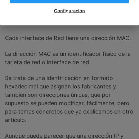
Configuración
No hemos de confundirnos con las direcciones
MAC.
Cada interface de Red tiene una dirección MAC.
La dirección MAC es un identificador físico de la
tarjeta de red o interface de red.
Se trata de una identificación en formato
hexadecimal que asignan los fabricantes y
también son direcciones únicas, que por
supuesto se pueden modificar, fácilmente, pero
para temas concretos que ya explicamos en otro
artículo.
Aunque puede parecer que una dirección IP y