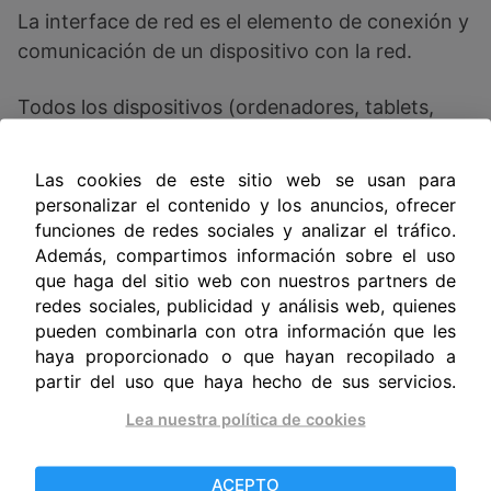
La interface de red es el elemento de conexión y
comunicación de un dispositivo con la red.
Todos los dispositivos (ordenadores, tablets,
smarts phones, etc.) que se conectan a una red,
necesitan un interface de red o tarjeta de red,
Las cookies de este sitio web se usan para
que no es otra cosa, que la parte electrónica con
personalizar el contenido y los anuncios, ofrecer
la función de conectar y comunicar dicho equipo
funciones de redes sociales y analizar el tráfico.
a la red.
Además, compartimos información sobre el uso
que haga del sitio web con nuestros partners de
redes sociales, publicidad y análisis web, quienes
Dirección MAC
pueden combinarla con otra información que les
haya proporcionado o que hayan recopilado a
partir del uso que haya hecho de sus servicios.
Las direcciones IP son identificadores lógicos
Lea nuestra política de cookies
que tal como hemos explicado se utilizan para
identificar el interface de red y permitir el
direccionamiento.
ACEPTO